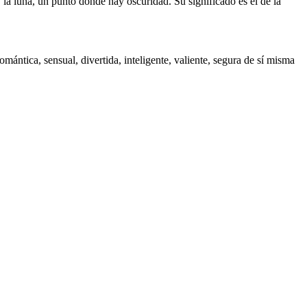
y la luna, un punto donde hay oscuridad. Su significado es el de la
mántica, sensual, divertida, inteligente, valiente, segura de sí misma