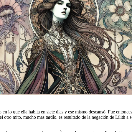
odo en lo que ella habita en siete días y ese mismo descansó. Fue entonc
el otro mito, mucho mas tardío, es resultado de la negación de Lilith a 