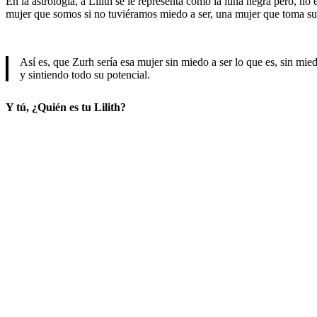
En la astrología, a Lilith se le representa como la luna negra pero, no
mujer que somos si no tuviéramos miedo a ser, una mujer que toma su v
Así es, que Zurh sería esa mujer sin miedo a ser lo que es, sin mied
y sintiendo todo su potencial.
Y tú, ¿Quién es tu Lilith?