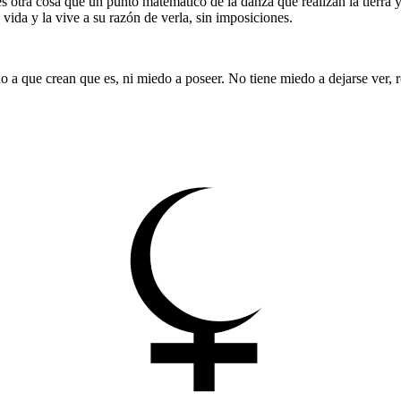
 es otra cosa que un punto matemático de la danza que realizan la tierra 
ida y la vive a su razón de verla, sin imposiciones.
o a que crean que es, ni miedo a poseer. No tiene miedo a dejarse ver, ro